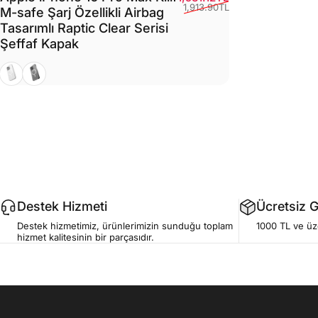
1,913.90TL
M-safe Şarj Özellikli Airbag
Tasarımlı Raptic Clear Serisi
Şeffaf Kapak
Beyaz
Siyah
Destek Hizmeti
Ücretsiz 
Destek hizmetimiz, ürünlerimizin sunduğu toplam
1000 TL ve üze
hizmet kalitesinin bir parçasıdır.