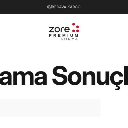
Slayt gösterisini duraklat
BEDAVA KARGO
ZORE PREMİUM KONYA
rama
Sonuçl