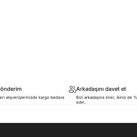
Gönderim
Arkadaşını davet et
ri alışverişlerinizde kargo bedava
Bizi arkadaşına öner, ikiniz de %
edin.